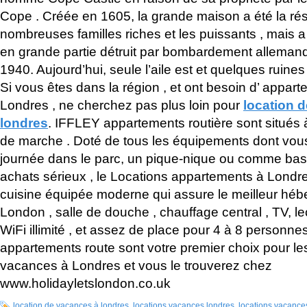
Cope . Créée en 1605, la grande maison a été la ré
nombreuses familles riches et les puissants , mais
en grande partie détruit par bombardement allemand
1940. Aujourd’hui, seule l’aile est et quelques ruin
Si vous êtes dans la région , et ont besoin d’ appart
Londres , ne cherchez pas plus loin pour
location 
londres
. IFFLEY appartements routière sont situés 
de marche . Doté de tous les équipements dont vou
journée dans le parc, un pique-nique ou comme ba
achats sérieux , le Locations appartements à Londr
cuisine équipée moderne qui assure le meilleur hé
London , salle de douche , chauffage central , TV, 
WiFi illimité , et assez de place pour 4 à 8 personne
appartements route sont votre premier choix pour le
vacances à Londres et vous le trouverez chez
www.holidayletslondon.co.uk
location de vacances à londres
,
locations vacances londres
,
locations vacance