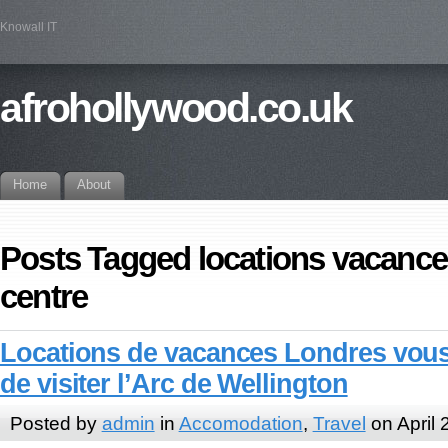
Knowall IT
afrohollywood.co.uk
Home
About
Posts Tagged locations vacance
centre
Locations de vacances Londres vo
de visiter l’Arc de Wellington
Posted by
admin
in
Accomodation
,
Travel
on April 