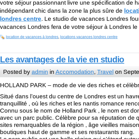
votre séjour passionnant livre une spécification de
indépendant chic dans la zone la plus sûre de
loca
londres centre
. Le studio de vacances Londres fou
vacances Londres fera de votre séjour à Londres le p
location de vacances à londres
,
locations vacances londres centre
Les avantages de la vie en studio
Posted by
admin
in
Accomodation
,
Travel
on Septe
HOLLAND PARK – mode de vie des riches et célèb
Situé dans l’ouest du centre de Londres est un havr
tranquillité , où les riches et les nantis romance renc
Connu sous le nom de Holland Park , le nom est donné
avec un parc public. Célèbre pour sa réputation de q
sites remarquables de la région , âge vieilles maison
boutiques haut de gamme et ses restaurants rang.
Le parc public est une belle région qui s’étend auto