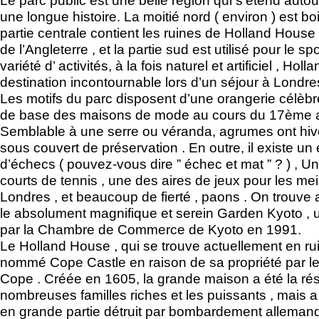
une longue histoire. La moitié nord ( environ ) est b
partie centrale contient les ruines de Holland Hous
de l’Angleterre , et la partie sud est utilisé pour le s
variété d’ activités, à la fois naturel et artificiel , Hol
destination incontournable lors d’un séjour à Londre
Les motifs du parc disposent d’une orangerie célèbre 
de base des maisons de mode au cours du 17ème a
Semblable à une serre ou véranda, agrumes ont hiv
sous couvert de préservation . En outre, il existe u
d’échecs ( pouvez-vous dire ” échec et mat ” ? ) , Un 
courts de tennis , une des aires de jeux pour les mei
Londres , et beaucoup de fierté , paons . On trouve 
le absolument magnifique et serein Garden Kyoto , un
par la Chambre de Commerce de Kyoto en 1991.
Le Holland House , qui se trouve actuellement en rui
nommé Cope Castle en raison de sa propriété par le
Cope . Créée en 1605, la grande maison a été la ré
nombreuses familles riches et les puissants , mais
en grande partie détruit par bombardement allemand