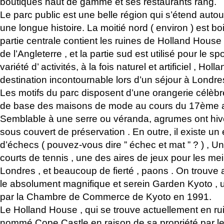
boutiques haut de gamme et ses restaurants rang.
Le parc public est une belle région qui s’étend auto
une longue histoire. La moitié nord ( environ ) est b
partie centrale contient les ruines de Holland Hous
de l’Angleterre , et la partie sud est utilisé pour le s
variété d’ activités, à la fois naturel et artificiel , Hol
destination incontournable lors d’un séjour à Londre
Les motifs du parc disposent d’une orangerie célèbre 
de base des maisons de mode au cours du 17ème a
Semblable à une serre ou véranda, agrumes ont hiv
sous couvert de préservation . En outre, il existe u
d’échecs ( pouvez-vous dire ” échec et mat ” ? ) , Un 
courts de tennis , une des aires de jeux pour les mei
Londres , et beaucoup de fierté , paons . On trouve 
le absolument magnifique et serein Garden Kyoto , un
par la Chambre de Commerce de Kyoto en 1991.
Le Holland House , qui se trouve actuellement en rui
nommé Cope Castle en raison de sa propriété par le